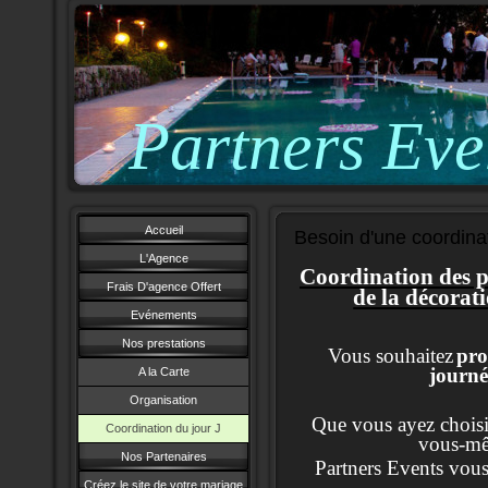
Partners Eve
Accueil
Besoin d'une coordina
L'Agence
Coordination des pr
Frais D'agence Offert
de la décoratio
Evénements
Nos prestations
Vous souhaitez
pro
journé
A la Carte
Organisation
Que vous ayez choisi
Coordination du jour J
vous-mê
Nos Partenaires
Partners Events vou
Créez le site de votre mariage