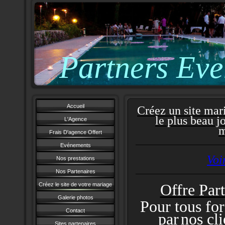
Partners Eve
Accueil
Créez un site mar
le plus beau j
L'Agence
m
Frais D'agence Offert
Evénements
Voi
Nos prestations
Nos Partenaires
Offre Part
Créez le site de votre mariage
Galerie photos
Pour tous for
Contact
par
nos cli
Sites partenaires